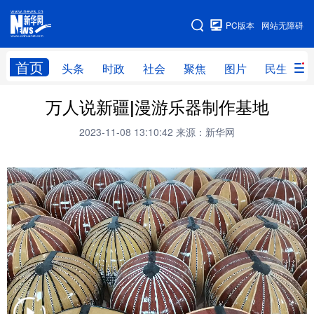
手机版
PC版本
网站无障碍
网站地图
首页
头条
时政
社会
聚焦
图片
民生
万人说新疆|漫游乐器制作基地
头条
时政
社会
聚焦
2023-11-08 13:10:42
来源：新华网
图片
民生
访谈
经济
访惠聚
专题
服务
援疆
云游新疆
云端悦读
云看书画
光影新疆
人事频道
融媒体联播
廉政频道
新华视角看新疆
地方频道
北京
天津
河北
山西