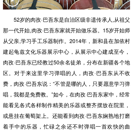
辽宁
吉林
上海
江苏
52岁的肉孜·巴吾东是自治区级非遗传承人,从祖父
浙江
安徽
福建
江西
那一代开始,肉孜·巴吾东家就开始做乐器。15岁开始师
山东
河南
湖北
湖南
从父亲,学习手工乐器制作。2014年，新和县在加依村
广东
广西
海南
重庆
建起龟兹文化乐器展示中心，从展示中心建成至今，
四川
贵州
云南
西藏
肉孜·巴吾东已经教过50余名徒弟，分布在新疆各个地
区。对于来这里学习弹唱的人，肉孜·巴吾东从不收
陕西
甘肃
青海
宁夏
费，肉孜·巴吾东说：“不管是哪的人，只要愿意学习弹
新疆
内蒙古
黑龙江
唱，我都是免费教。”如今，在肉孜·巴吾东家中，经常
能看见各式各样制作精美的乐器或整齐摆放在院里，
多语种频道
或悬挂在葡萄架上。还能看到肉孜·巴吾东娴熟地打磨
English
Español
Français
عربى
着手中的乐器，忙碌之余还不时弹唱一首欢快的曲