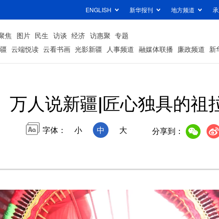
ENGLISH
新华报刊
地方频道
承
聚焦
图片
民生
访谈
经济
访惠聚
专题
疆
云端悦读
云看书画
光影新疆
人事频道
融媒体联播
廉政频道
新
万人说新疆|匠心独具的祖
字体：
小
中
大
分享到：