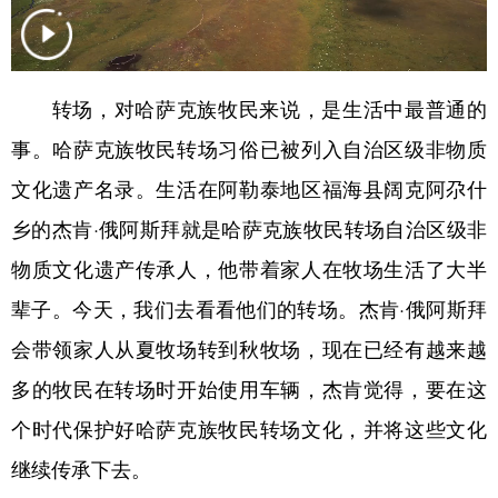
辽宁
吉林
上海
江苏
浙江
安徽
福建
江西
转场，对哈萨克族牧民来说，是生活中最普通的
山东
河南
湖北
湖南
事。哈萨克族牧民转场习俗已被列入自治区级非物质
广东
广西
海南
重庆
文化遗产名录。生活在阿勒泰地区福海县阔克阿尕什
乡的杰肯·俄阿斯拜就是哈萨克族牧民转场自治区级非
四川
贵州
云南
西藏
物质文化遗产传承人，他带着家人在牧场生活了大半
陕西
甘肃
青海
宁夏
辈子。今天，我们去看看他们的转场。杰肯·俄阿斯拜
新疆
内蒙古
黑龙江
会带领家人从夏牧场转到秋牧场，现在已经有越来越
多的牧民在转场时开始使用车辆，杰肯觉得，要在这
多语种频道
个时代保护好哈萨克族牧民转场文化，并将这些文化
English
Español
Français
عربى
继续传承下去。