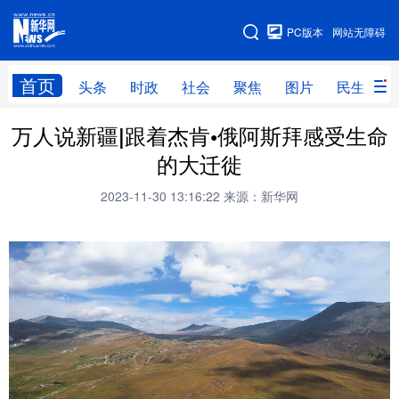
手机版
PC版本
网站无障碍
网站地图
首页
头条
时政
社会
聚焦
图片
民生
万人说新疆|跟着杰肯•俄阿斯拜感受生命
头条
时政
社会
聚焦
的大迁徙
图片
民生
访谈
经济
2023-11-30 13:16:22
来源：新华网
访惠聚
专题
服务
援疆
云游新疆
云端悦读
云看书画
光影新疆
人事频道
融媒体联播
廉政频道
新华视角看新疆
地方频道
北京
天津
河北
山西