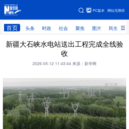
手机版
PC版本
网站无障碍
网站地图
首页
头条
时政
社会
聚焦
图片
民生
新疆大石峡水电站送出工程完成全线验
头条
时政
社会
聚焦
收
图片
民生
访谈
经济
2026-05-12 11:43:44
来源：新华网
访惠聚
专题
服务
援疆
云游新疆
云端悦读
云看书画
光影新疆
人事频道
融媒体联播
廉政频道
新华视角看新疆
地方频道
北京
天津
河北
山西