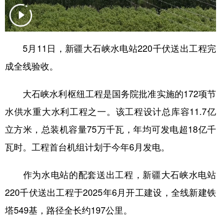
辽宁
吉林
上海
江苏
浙江
安徽
福建
江西
5月11日，新疆大石峡水电站220千伏送出工程完
山东
河南
湖北
湖南
成全线验收。
广东
广西
海南
重庆
大石峡水利枢纽工程是国务院批准实施的172项节
四川
贵州
云南
西藏
水供水重大水利工程之一。该工程设计总库容11.7亿
陕西
甘肃
青海
宁夏
立方米，总装机容量75万千瓦，年均可发电超18亿千
新疆
内蒙古
黑龙江
瓦时。工程首台机组计划于今年6月发电。
作为水电站的配套送出工程，新疆大石峡水电站
多语种频道
220千伏送出工程于2025年6月开工建设，全线新建铁
English
Español
Français
عربى
塔549基，路径全长约197公里。